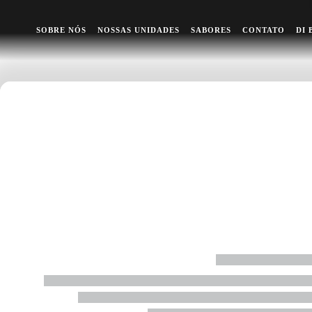
Contrate nosso Buffet (Apenas RJ)
Previous
Ne
SOBRE NÓS
NOSSAS UNIDADES
SABORES
CONTATO
DI 