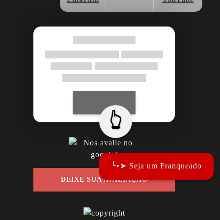
👆
╰•➤ Seja um Franqueado
DEIXE SUA AVALIAÇÃO