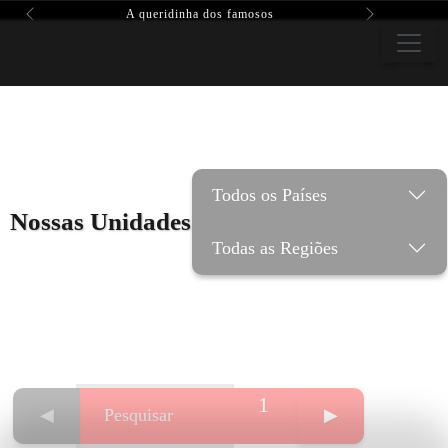
A queridinha dos famosos
Previous
Next
Todos os Países
Nossas Unidades
Todas as Regiões
1
◀
▶