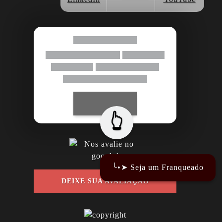
👆
╰•➤ Seja um Franqueado
DEIXE SUA AVALIAÇÃO