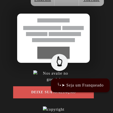
👆
╰•➤ Seja um Franqueado
DEIXE SUA AVALIAÇÃO