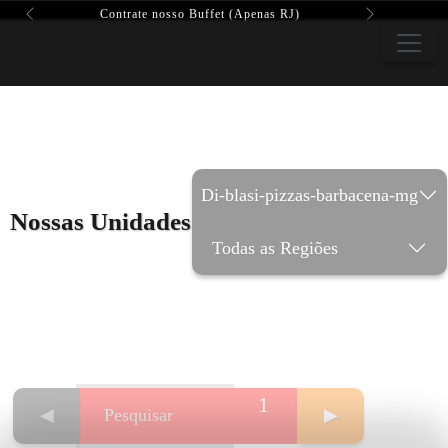
Contrate nosso Buffet (Apenas RJ)
Previous
Next
Di-blasi-pizzas-barbacena-mg
Nossas Unidades
Todas as Regiões
1
◀
▶