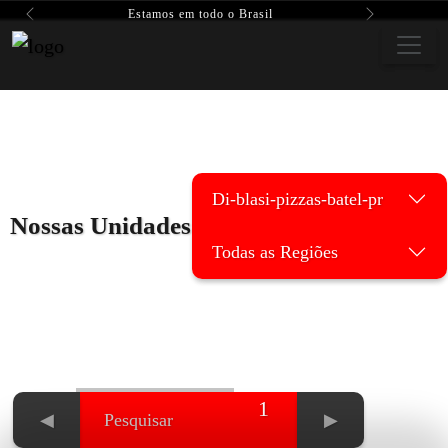
Estamos em todo o Brasil
Previous
Next
Di-blasi-pizzas-batel-pr
Nossas Unidades
Todas as Regiões
1
◀
▶