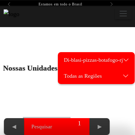
Estamos em todo o Brasil
Previous
Next
Di-blasi-pizzas-botafogo-rj
Nossas Unidades
Todas as Regiões
1
◀
▶