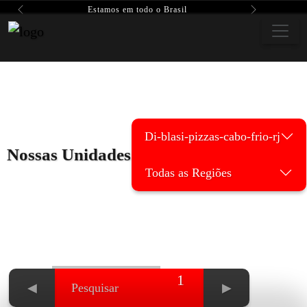
Estamos em todo o Brasil
Previous
Next
Di-blasi-pizzas-cabo-frio-rj
Nossas Unidades
Todas as Regiões
1
◀
▶