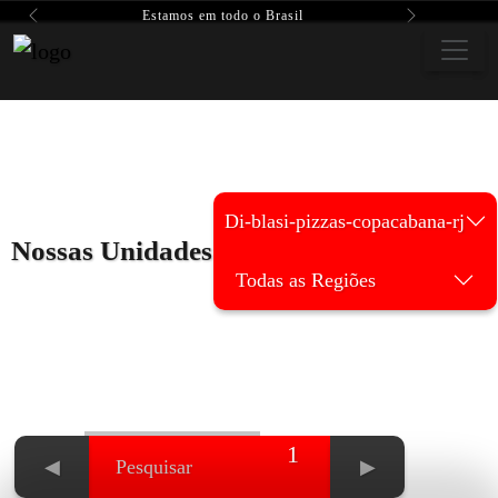
Estamos em todo o Brasil
Previous
Next
Di-blasi-pizzas-copacabana-rj
Nossas Unidades
Todas as Regiões
1
◀
▶