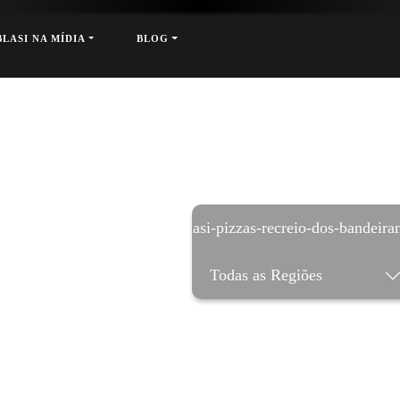
xt
BLASI NA MÍDIA
BLOG
Di-blasi-pizzas-recreio-dos-bandeiran
Todas as Regiões