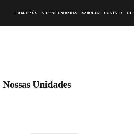
A queridinha dos famosos
Previous
Ne
SOBRE NÓS
NOSSAS UNIDADES
SABORES
CONTATO
DI 
Nossas Unidades