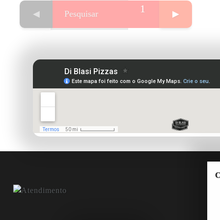
1
◀
▶