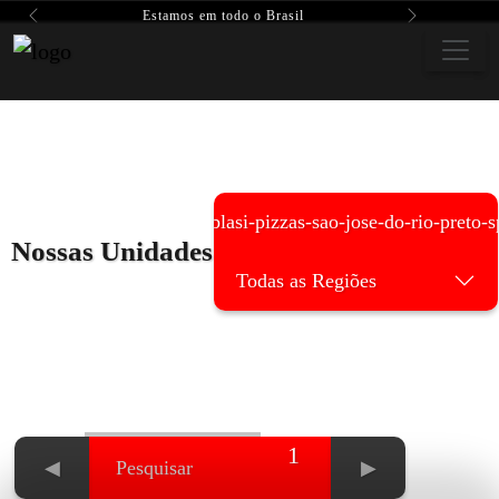
Estamos em todo o Brasil
Previous
Next
Di-blasi-pizzas-sao-jose-do-rio-preto-s
Nossas Unidades
Todas as Regiões
1
◀
▶