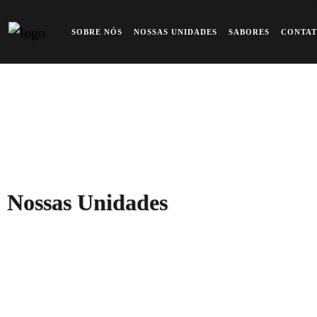
Estamos em todo o Brasil
Previous
Ne
SOBRE NÓS
NOSSAS UNIDADES
SABORES
CONTA
Nossas Unidades