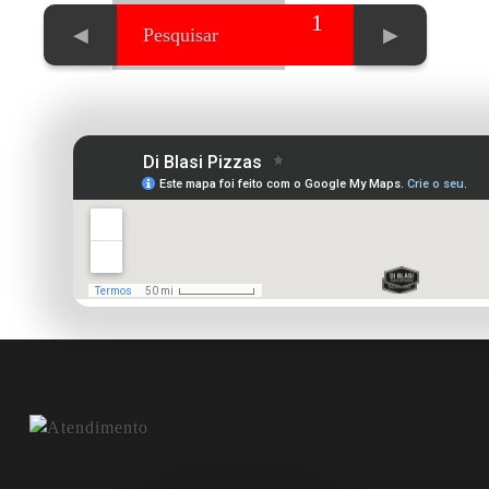
1
◀
▶